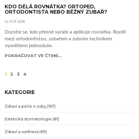
KDO DĚLÁ ROVNÁTKA? ORTOPED,
ORTODONTISTA NEBO BĚŽNÝ ZUBAŘ?
22 KVĚ 2026
Dozvíte se, kdo přesně vyrábí a aplikuje rovnátka. Rozdíl
mezi ortodontistou, zubařem a zubním technikem
vysvětleno jednoduše.
POKRAČOVAT VE ČTENÍ...
1
2
3
4
KATEGORIE
Zdraví a péče o zuby
(167)
Estetická stomatologie
(81)
Zdraví a wellness
(69)