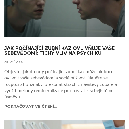
JAK POČÍNAJÍCÍ ZUBNÍ KAZ OVLIVŇUJE VAŠE
SEBEVĚDOMÍ: TICHÝ VLIV NA PSYCHIKU
28 KVĚ 2026
Objevte, jak drobný počínající zubní kaz může hluboce
ovlivnit vaše sebevědomí a sociální život. Naučte se
rozpoznat příznaky, překonat strach z návštěvy zubaře a
využít metody remineralizace pro návrat k sebejistému
úsměvu.
POKRAČOVAT VE ČTENÍ...