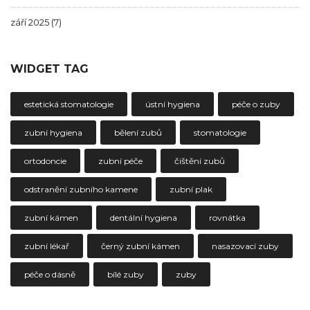
září 2025
(7)
WIDGET TAG
estetická stomatologie
ústní hygiena
péče o zuby
zubní hygiena
bělení zubů
stomatologie
ortodoncie
zubní péče
čištění zubů
odstranění zubního kamene
zubní plak
zubní kámen
dentální hygiena
rovnátka
zubní lékař
černý zubní kámen
nasazovací zuby
péče o dásně
bílé zuby
zuby