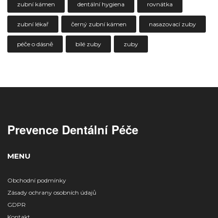
zubní kámen
dentální hygiena
rovnátka
zubní lékař
černý zubní kámen
nasazovací zuby
péče o dásně
bílé zuby
zuby
Prevence Dentální Péče
MENU
Obchodní podmínky
Zásady ochrany osobních údajů
GDPR
Kontakt