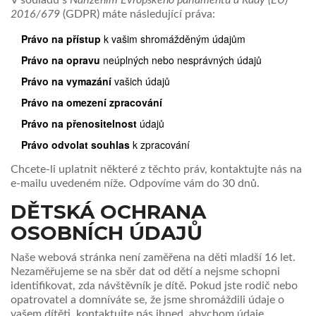
V souladu s
Nařízením Evropského parlamentu a Rady (EU)
2016/679
(GDPR) máte následující práva:
Právo na přístup
k vašim shromážděným údajům
Právo na opravu
neúplných nebo nesprávných údajů
Právo na vymazání
vašich údajů
Právo na omezení zpracování
Právo na přenositelnost
údajů
Právo odvolat souhlas
k zpracování
Chcete-li uplatnit některé z těchto práv, kontaktujte nás na
e-mailu uvedeném níže. Odpovíme vám do 30 dnů.
DĚTSKÁ OCHRANA
OSOBNÍCH ÚDAJŮ
Naše webová stránka není zaměřena na děti mladší 16 let.
Nezaměřujeme se na sběr dat od dětí a nejsme schopni
identifikovat, zda návštěvník je dítě. Pokud jste rodič nebo
opatrovatel a domníváte se, že jsme shromáždili údaje o
vašem dítěti, kontaktujte nás ihned, abychom údaje