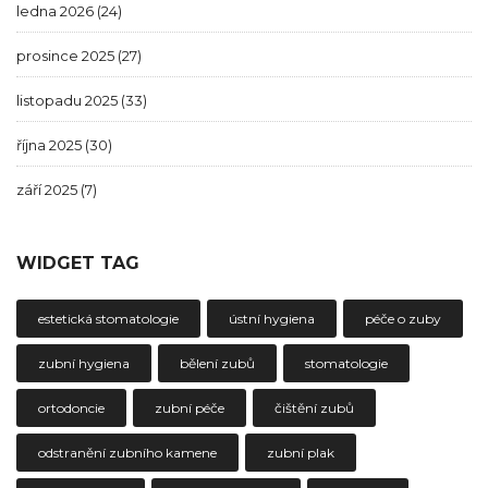
ledna 2026
(24)
prosince 2025
(27)
listopadu 2025
(33)
října 2025
(30)
září 2025
(7)
WIDGET TAG
estetická stomatologie
ústní hygiena
péče o zuby
zubní hygiena
bělení zubů
stomatologie
ortodoncie
zubní péče
čištění zubů
odstranění zubního kamene
zubní plak