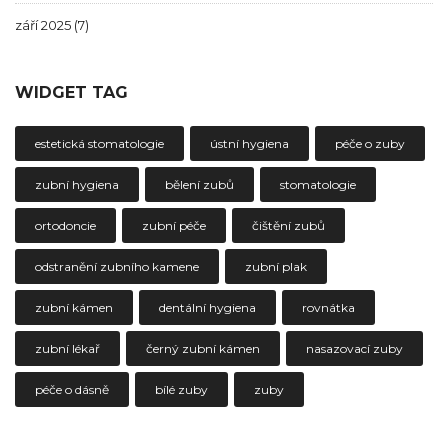
září 2025
(7)
WIDGET TAG
estetická stomatologie
ústní hygiena
péče o zuby
zubní hygiena
bělení zubů
stomatologie
ortodoncie
zubní péče
čištění zubů
odstranění zubního kamene
zubní plak
zubní kámen
dentální hygiena
rovnátka
zubní lékař
černý zubní kámen
nasazovací zuby
péče o dásně
bílé zuby
zuby