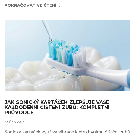
POKRAČOVAT VE ČTENÍ...
JAK SONICKÝ KARTÁČEK ZLEPŠUJE VAŠE
KAŽDODENNÍ ČIŠTĚNÍ ZUBŮ: KOMPLETNÍ
PRŮVODCE
23 ČEN 2026
Sonický kartáček využívá vibrace k efektivnímu čištění zubů