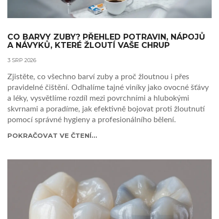
CO BARVY ZUBY? PŘEHLED POTRAVIN, NÁPOJŮ
A NÁVYKŮ, KTERÉ ŽLOUTÍ VAŠE CHRUP
3 SRP 2026
Zjistěte, co všechno barví zuby a proč žloutnou i přes
pravidelné čištění. Odhalíme tajné viníky jako ovocné šťávy
a léky, vysvětlíme rozdíl mezi povrchními a hlubokými
skvrnami a poradíme, jak efektivně bojovat proti žloutnutí
pomocí správné hygieny a profesionálního bělení.
POKRAČOVAT VE ČTENÍ...