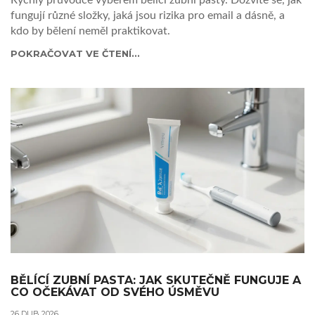
Rychlý průvodce výběrem bělicí zubní pasty. Dozvíte se, jak
fungují různé složky, jaká jsou rizika pro email a dásně, a
kdo by bělení neměl praktikovat.
POKRAČOVAT VE ČTENÍ...
BĚLÍCÍ ZUBNÍ PASTA: JAK SKUTEČNĚ FUNGUJE A
CO OČEKÁVAT OD SVÉHO ÚSMĚVU
26 DUB 2026