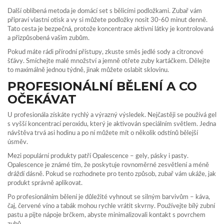
Další oblíbená metoda je domácí set s bělicími podložkami. Zubař vám
připraví vlastní otisk a vy si můžete podložky nosit 30‑60 minut denně.
Tato cesta je bezpečná, protože koncentrace aktivní látky je kontrolovaná
a přizpůsobená vašim zubům.
Pokud máte rádi přírodní přístupy, zkuste směs jedlé sody a citronové
šťávy. Smíchejte malé množství a jemně otřete zuby kartáčkem. Dělejte
to maximálně jednou týdně, jinak můžete oslabit sklovinu.
PROFESIONÁLNÍ BĚLENÍ A CO
OČEKÁVAT
U profesionála získáte rychlý a výrazný výsledek. Nejčastěji se používá gel
s vyšší koncentrací peroxidu, který je aktivován speciálním světlem. Jedna
návštěva trvá asi hodinu a po ní můžete mít o několik odstínů bělejší
úsměv.
Mezi populární produkty patří Opalescence – gely, pásky i pasty.
Opalescence je známé tím, že poskytuje rovnoměrné zesvětlení a méně
dráždí dásně. Pokud se rozhodnete pro tento způsob, zubař vám ukáže, jak
produkt správně aplikovat.
Po profesionálním bělení je důležité vyhnout se silným barvivům – káva,
čaj, červené víno a tabák mohou rychle vrátit skvrny. Používejte bílý zubní
pastu a pijte nápoje brčkem, abyste minimalizovali kontakt s povrchem