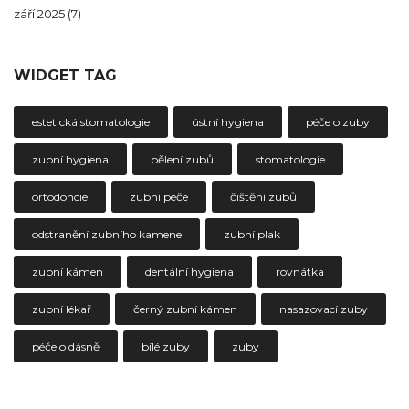
září 2025
(7)
WIDGET TAG
estetická stomatologie
ústní hygiena
péče o zuby
zubní hygiena
bělení zubů
stomatologie
ortodoncie
zubní péče
čištění zubů
odstranění zubního kamene
zubní plak
zubní kámen
dentální hygiena
rovnátka
zubní lékař
černý zubní kámen
nasazovací zuby
péče o dásně
bílé zuby
zuby