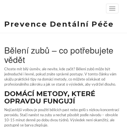
Zobrazit
navigaci
Prevence Dentální Péče
Bělení zubů – co potřebujete
vědět
Chcete mít bílý úsměv, ale nevíte, kde začít? Bělení zubů může být
jednoduché i levné, pokud znáte správné postupy. V tomto článku vám
ukážu praktické tipy na domácí metody, co můžete očekávat od
profesionálního zákroku a jak se starat o výsledek, aby vydržel dlouho.
DOMÁCÍ METODY, KTERÉ
OPRAVDU FUNGUJÍ
Nejčastější volbou je použití bělicích past nebo gelů s nízkou koncentrací
peroxidu. Stačí nanést na zuby a nechat působit podle návodu – obvykle
10‑15 minut denně po dobu dvou týdnů. Výsledek není okamžitý, ale
postupně se barva zlepšuje.