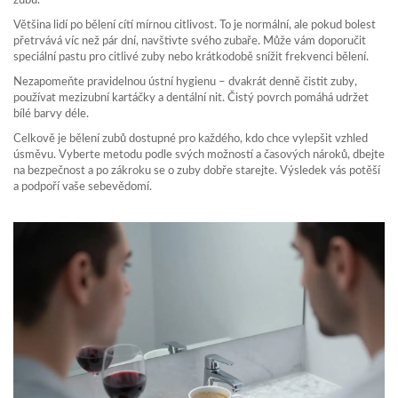
zubů.
Většina lidí po bělení cítí mírnou citlivost. To je normální, ale pokud bolest
přetrvává víc než pár dní, navštivte svého zubaře. Může vám doporučit
speciální pastu pro citlivé zuby nebo krátkodobě snížit frekvenci bělení.
Nezapomeňte pravidelnou ústní hygienu – dvakrát denně čistit zuby,
používat mezizubní kartáčky a dentální nit. Čistý povrch pomáhá udržet
bílé barvy déle.
Celkově je bělení zubů dostupné pro každého, kdo chce vylepšit vzhled
úsměvu. Vyberte metodu podle svých možností a časových nároků, dbejte
na bezpečnost a po zákroku se o zuby dobře starejte. Výsledek vás potěší
a podpoří vaše sebevědomí.