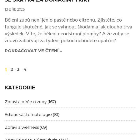
13 BŘE 2026
Bělení zubů není jen o pastě nebo citronu. Zjistěte, co
funguje skutečně, jak se vyhnout škodám a jak dlouho trvá
výsledek. Víte, že bělení neodstraní plomby? A že zuby se
znovu zabarvují za týden, pokud nebudete opatrní?
POKRAČOVAT VE ČTENÍ...
1
2
3
4
KATEGORIE
Zdraví a péče o zuby
(167)
Estetická stomatologie
(81)
Zdraví a wellness
(69)