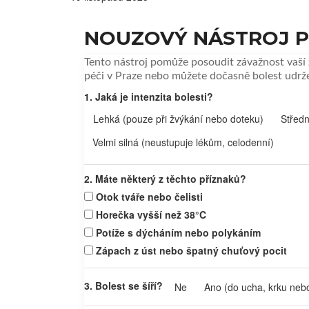
NOUZOVÝ NÁSTROJ P
Tento nástroj pomůže posoudit závažnost vaší 
péči v Praze nebo můžete dočasně bolest udrž
1. Jaká je intenzita bolesti?
Lehká (pouze při žvýkání nebo doteku)
Středně
Velmi silná (neustupuje lékům, celodenní)
2. Máte některý z těchto příznaků?
Otok tváře nebo čelisti
Horečka vyšší než 38°C
Potíže s dýcháním nebo polykáním
Zápach z úst nebo špatný chuťový pocit
3. Bolest se šíří?
Ne
Ano (do ucha, krku nebo