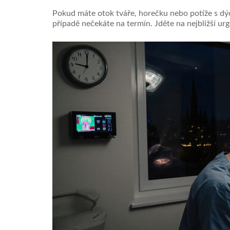
Pokud máte otok tváře, horečku nebo potíže s dý
případě nečekáte na termín. Jděte na nejbližší ur