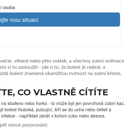
ší osoba
jte mou situaci
 večer, víkend nebo přes svátek, a všechny zubní ordinace
e si to zasloužili - jde o to, že bolest je reálná, a
ždá bolest znamená okamžitou nutnost na zubní křeslo,
E, CO VLASTNĚ CÍTÍTE
ost na studeno nebo horko - to může být jen povrchová zubní kaz,
bolest hluboká, pulzující, šíří se do ucha nebo čelisti a
íjí infekce - například zánět v kořeni zubu nebo absces.
 pět minut pozorování: