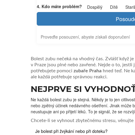
4. Kdo máte problém?
Dospělý
Dítě
Star
Posoude
Proveďte posouzení, abyste získali doporučení
Bolest zubu nečeká na vhodný čas. Zvlášť když je
v Praze jsou plné nebo zavřené. Nejde o to, jestli jst
potřebujete pomoci
zubaře Praha
hned teď. Ne ka
ale každá potřebuje správnou reakci.
NEJPRVE SI VYHODNOŤT
Ne každá bolest zubu je stejná. Někdy je to jen citliv
nebo zpětný účinek nedávného ošetření. Jinak může být 
neustupuje ani po přijetí léků. To je signál, že se rozv
Chcete-li se vyhnout zbytečnému stresu, věnujte
Je bolest při žvýkání nebo při doteku?