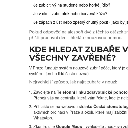
Je zub citlivý na studené nebo horké jídlo?
Je v okolí zubu otok nebo červená kůže?
Je zápach z úst nebo zpětný chutný pocit - jako by js
Pokud odpověď na alespoň dvě z těchto otázek zní
příští pracovní den - hledáte nouzovou pomoc.
KDE HLEDAT ZUBAŘE V
VŠECHNY ZAVŘENÉ?
V Praze funguje systém nouzové zubní péče, který je do
systém - jen ho lidé často neznají.
Nejrychlejší způsob, jak najít zubaře v nouzi:
Zavolejte na
Telefonní linku zdravotnické pohoto
Přepojí vás na centrálu, která vám řekne, kde je ne
Přihlašte se na webovou stránku
Česká stomatolog
aktivních ordinací v Praze a okolí, které mají záložní
WhatsApp.
Zkontrolujte
Google Maps
- vyhledejte „nouzová zub