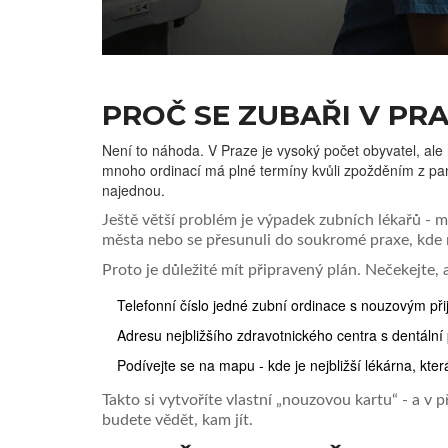
PROČ SE ZUBAŘI V PR
Není to náhoda. V Praze je vysoký počet obyvatel, ale 
mnoho ordinací má plné termíny kvůli zpožděním z pande
najednou.
Ještě větší problém je výpadek zubních lékařů - mn
města nebo se přesunuli do soukromé praxe, kde
Proto je důležité mít připravený plán. Nečekejte, a
Telefonní číslo jedné zubní ordinace s nouzovým p
Adresu nejbližšího zdravotnického centra s dentální
Podívejte se na mapu - kde je nejbližší lékárna, kte
Takto si vytvoříte vlastní „nouzovou kartu“ - a v
budete vědět, kam jít.