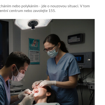
cháním nebo polykáním - jde o nouzovou situaci. V tom
gentní centrum nebo zavolejte 155.