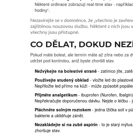
Některé ordinace zobrazují real-time stav - napříkl
hodiny“.
Nezavírejte se v domněnce, že „všechno je zavřené“
zajištěnou nouzovou službu. Některé z nich jsou v 
všechny jsou přístupné.
CO DĚLAT, DOKUD NEZ
Pokud máte bolest, ale termín máte až zítra nebo za dv
udržet pod kontrolou, aniž byste zhoršili stav.
Nežvýkejte na bolestivé straně
- zatímco jíte, zat
Používejte studený obklad
- vložte led do plastové
Nepřiložte led přímo na kůži - může způsobit popále
Přijměte analgetikum
- ibuprofen (Nurofen, Ibalgi
Nepřekračujte doporučenou dávku. Nejde o léčbu - j
Pláchněte solným roztokem
- jedna lžička soli v p
bakterie a uklidňuje zánět.
Nezakládejte si na zubě aspirín
- to je starý mýtus
zhoršuje stav.