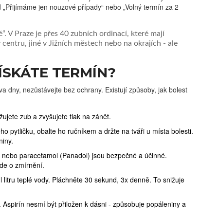
ad „Přijímáme jen nouzové případy“ nebo „Volný termín za 2
. V Praze je přes 40 zubních ordinací, které mají
centru, jiné v Jižních městech nebo na okrajích - ale
ÍSKÁTE TERMÍN?
a dny, nezůstávejte bez ochrany. Existují způsoby, jak bolest
ěžujete zub a zvyšujete tlak na zánět.
ho pytličku, obalte ho ručníkem a držte na tváři u místa bolesti.
niny.
n) nebo paracetamol (Panadol) jsou bezpečné a účinné.
de o zmírnění.
ůl litru teplé vody. Pláchněte 30 sekund, 3x denně. To snižuje
. Aspirín nesmí být přiložen k dásni - způsobuje popáleniny a