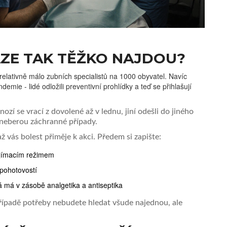
AZE TAK TĚŽKO NAJDOU?
relativně málo zubních specialistů na 1000 obyvatel. Navíc
mie - lidé odložili preventivní prohlídky a teď se přihlašují
ozí se vrací z dovolené až v lednu, jiní odešli do jiného
 neberou záchranné případy.
ž vás bolest přiměje k akci. Předem si zapište:
řijímacím režimem
 pohotovostí
rá má v zásobě analgetika a antiseptika
 případě potřeby nebudete hledat všude najednou, ale