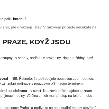
te polkli hnilobu?
 ano, jde o vážnější stav. V takovém případě nečekáte na
 PRAZE, KDYŽ JSOU
stupný i v soboty, neděle i v prázdniny. Nejde o žádný tajný
vosti
- 155. Řekněte, že potřebujete nouzovou zubní pomoc.
jbližší zubní ordinace s nouzovým přijímacím termínem.
ická společnost
- v sekci „Nouzová péče“ najdete seznam
 přijímací hodiny. Většina z nich má i přístup na telefon nebo
ní ordinace Praha“ a podívejte se na aktuální hodiny otevření.