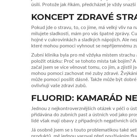
úsilí. Protože jak říkám, předcházet je vždy snazší 
KONCEPT ZDRAVÉ STR
Pokud jde o stravu, to, co jíme, má velký vliv na n
milujete sladkosti, mám pro vás špatné zprávy. Cuk
hojné v cukrovinkách a sladkých nápojích. Ale ne
které mohou pomoci vyhnout se nepříjemnému z
Zubní klinika byla pro mě vždyka místem strachu a
položit otázku: Proč se tohoto místa tak bojím? A 
začal jsem se více věnovat tomu, co jím, a zjistil
mohou pomoci zachovat mé zuby zdravé. Žvýkání j
může pomoci posílit dásně. Takže může být dobré 
ovlivňují vaše zdraví zubů.
FLUORID: KAMARÁD NE
Jednou z nejkontroverznějších otázek v péči o ústní
přidávána do zubních past a ústních vod jako pros
lidé však mají obavy z případných negativních úči
Já osobně jsem se s touto problematikou také setk
produktů, mě jednou varoval před používáním fluo