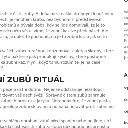
O
We
nechce čistit zuby. A doba mezi naším drobným lenošením
st
tech, je mnohem kraťší, než bychom si představovali.
ne
roblémů a bývala doba, kdy se lidé domnívali, že je to
zu
osvíceném věku, víme, že zubní kaz lze předcházet. Ale
ch
u, je důležité pochopit, co je to zubní kaz a jak se to
Pr
a 
 na vašich zubech začnou konzumovat cukry a škroby, které
ús
 Tyto bakterie pak produkuji kyseliny, které postupně
js
iká zubní kaz. Nyní, když tomu rozumíte, je na čase
t!
A
NÍ ZUBŮ RITUÁL
s
 péče o ústní dutinu. Nejenže odstraňuje nežádoucí
udržovat váš dech svěží. Správné čištění zubů zahrnuje
č
zizubních prostor a jazyka. Nezapomeňte, že zubní pasta,
rý posiluje zubní sklovinu a pomáhá bojovat proti zubnímu
č
 rychlého ohrabaní zubů před spaním nebo po jídle, což
k
e každá část vašich zubů zaslouží důkladnou pozornost a