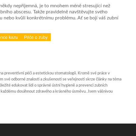
e někdy nepříjemná, je to mnohem méně stresující než
bního abscesu. Takže pravidelně navštěvujte svého
dku nebo kvůli konkrétnímu problému. Ať se bojí váš zubní
ence kazu
Péče o zuby
 preventivní péči a estetickou stomatologii. Kromě své práce v
ím své odborné znalosti a zkušenosti se veřejností skrze články na téma
ležité edukovat lidi o správné ústní hygieně a prevenci zubních
 každému dosáhnout zdravého a krásného úsměvu. Jsem vášnivou