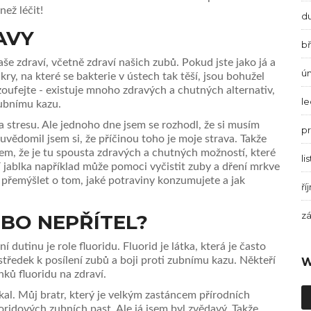
než léčit!
d
AVY
b
aše zdraví, včetně zdraví našich zubů. Pokud jste jako já a
ú
ry, na které se bakterie v ústech tak těší, jsou bohužel
zoufejte - existuje mnoho zdravých a chutných alternativ,
l
ubnímu kazu.
 stresu. Ale jednoho dne jsem se rozhodl, že si musím
p
uvědomil jsem si, že příčinou toho je moje strava. Takže
 jsem, že je tu spousta zdravých a chutných možností, které
li
ablka například může pomoci vyčistit zuby a dření mrkve
přemýšlet o tom, jaké potraviny konzumujete a jak
ří
zá
BO NEPŘÍTEL?
 dutinu je role fluoridu. Fluorid je látka, která je často
tředek k posílení zubů a boji proti zubnímu kazu. Někteří
W
nků fluoridu na zdraví.
al. Můj bratr, který je velkým zastáncem přírodních
ridových zubních past. Ale já jsem byl zvědavý. Takže