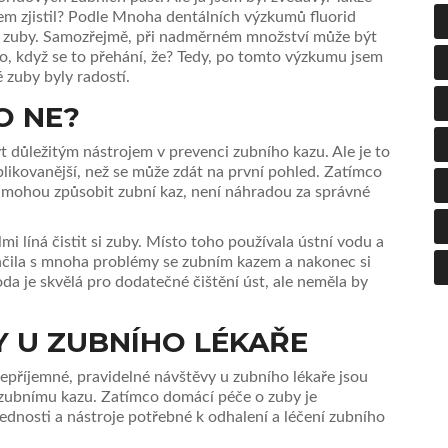
sem zjistil? Podle Mnoha dentálních výzkumů fluorid
še zuby. Samozřejmě, při nadměrném množství může být
iko, když se to přehání, že? Tedy, po tomto výzkumu jsem
 zuby byly radostí.
O NE?
ýt důležitým nástrojem v prevenci zubního kazu. Ale je to
ikovanější, než se může zdát na první pohled. Zatímco
é mohou způsobit zubní kaz, není náhradou za správné
mi líná čistit si zuby. Místo toho používala ústní vodu a
Skončila s mnoha problémy se zubním kazem a nakonec si
da je skvělá pro dodatečné čištění úst, ale neměla by
 U ZUBNÍHO LÉKAŘE
nepříjemné, pravidelné návštěvy u zubního lékaře jsou
 zubnímu kazu. Zatímco domácí péče o zuby je
dnosti a nástroje potřebné k odhalení a léčení zubního