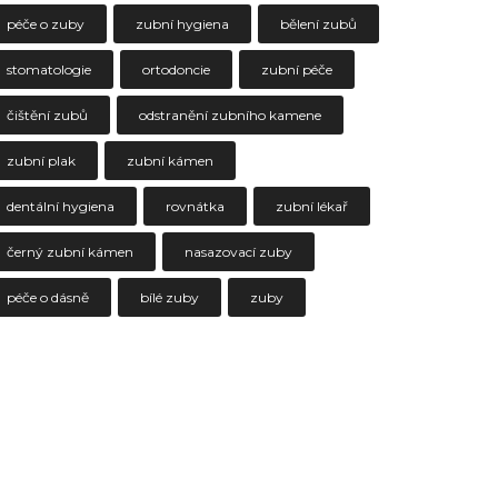
péče o zuby
zubní hygiena
bělení zubů
stomatologie
ortodoncie
zubní péče
čištění zubů
odstranění zubního kamene
zubní plak
zubní kámen
dentální hygiena
rovnátka
zubní lékař
černý zubní kámen
nasazovací zuby
péče o dásně
bílé zuby
zuby