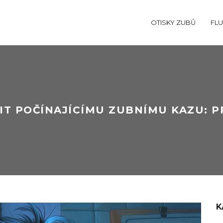
OTISKY ZUBŮ
FLU
VIT POČÍNAJÍCÍMU ZUBNÍMU KAZU: P
K