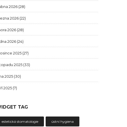
ubna 2026
(28)
řezna 2026
(22)
nora 2026
(28)
edna 2026
(24)
rosince 2025
(27)
stopadu 2025
(33)
jna 2025
(30)
ří 2025
(7)
IDGET TAG
estetická stomatologie
ústní hygiena