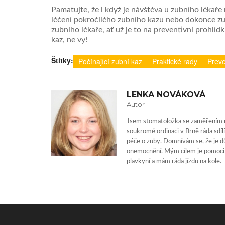
Pamatujte, že i když je návštěva u zubního lékař
léčení pokročilého zubního kazu nebo dokonce zu
zubního lékaře, ať už je to na preventivní prohlí
kaz, ne vy!
Štítky:
Počínající zubní kaz
Praktické rady
Prev
LENKA NOVÁKOVÁ
Autor
Jsem stomatoložka se zaměřením na
soukromé ordinaci v Brně ráda sdíl
péče o zuby. Domnívám se, že je dů
onemocnění. Mým cílem je pomoci
plavkyní a mám ráda jízdu na kole.