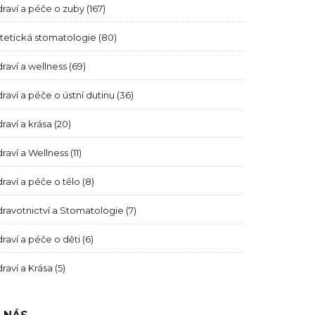
raví a péče o zuby
(167)
tetická stomatologie
(80)
raví a wellness
(69)
raví a péče o ústní dutinu
(36)
raví a krása
(20)
raví a Wellness
(11)
raví a péče o tělo
(8)
ravotnictví a Stomatologie
(7)
raví a péče o děti
(6)
raví a Krása
(5)