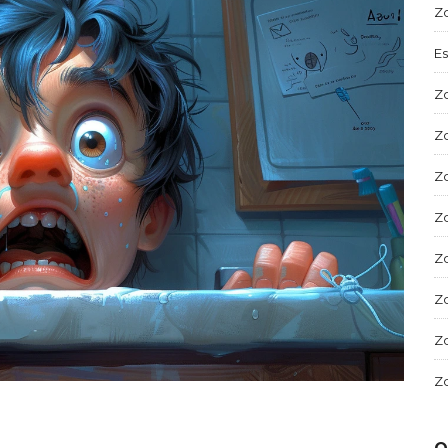
Zd
Es
Zd
Zd
Zd
Zd
Zd
Zd
Zd
Zd