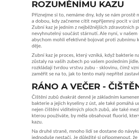
ROZUMĚNÍMU KAZU
Přiznejme si to, nemáme dny, kdy se nám prostě 
a dobou, kdy začneme cítit nepříjemný pocit v ús
Zubní kaz je jedním z nejběžnějších zdravotních p
nevyhnutelný součást stárnutí. Ale nyní, v našem 
abychom mohli efektivně bojovat proti zubnímu kaz
děje.
Zubní kaz je proces, který vzniká, když bakterie
zůstaly na vaših zubech po vašem posledním jídle.
rozkládají tvrdou vrstvu zubu - sklovinu, čímž vzn
zaměřit se na to, jak to tento malý nepřítel zastavi
RÁNO A VEČER - ČIŠTĚ
Čištění zubů dvakrát denně je základním kamenem
bakterie a jejich kyseliny z úst, ale také pomáhá 
nejen čištění viditelných ploch zubů, ale také me
kterou používáte, by měla obsahovat fluorid, kte
kazu.
Na druhé straně, mnoho lidí se dostane do návyku
jednoduše nestačí. Je důležité si připomenout, ž