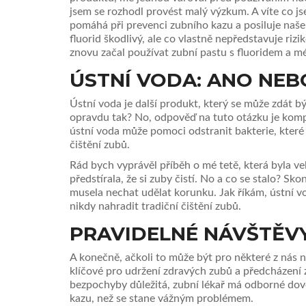
jsem se rozhodl provést malý výzkum. A víte co j
pomáhá při prevenci zubního kazu a posiluje na
fluorid škodlivý, ale co vlastně nepředstavuje riz
znovu začal používat zubní pastu s fluoridem a mé
ÚSTNÍ VODA: ANO NEB
Ústní voda je další produkt, který se může zdát b
opravdu tak? No, odpověď na tuto otázku je kompl
ústní voda může pomoci odstranit bakterie, kter
čištění zubů.
Rád bych vyprávěl příběh o mé tetě, která byla vel
předstírala, že si zuby čistí. No a co se stalo? 
musela nechat udělat korunku. Jak říkám, ústní vo
nikdy nahradit tradiční čištění zubů.
PRAVIDELNÉ NÁVŠTĚVY
A konečně, ačkoli to může být pro některé z nás 
klíčové pro udržení zdravých zubů a předcházení
bezpochyby důležitá, zubní lékař má odborné dove
kazu, než se stane vážným problémem.