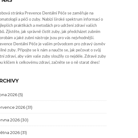
 NÁS
bová stránka Prevence Dentální Péče se zaměřuje na
omatologii a péči o zuby. Nabízí široké spektrum informací o
jlepších praktikách a metodách pro udržení zdraví vašich
bů. Zjistěte, jak správně čistit zuby, jak předcházet zubním
orobám a jaké zubní nástroje jsou pro vás nejvhodnější.
evence Dentální Péče je vaším průvodcem pro zdravý úsměv
silné zuby. Připojte se k nám a naučte se, jak pečovat o svůj
tní zdraví, aby vám vaše zuby sloužily co nejdéle. Zdravé zuby
ou klíčem k celkovému zdraví, začněte se o ně starat dnes!
RCHIVY
rpna 2026
(5)
ervence 2026
(31)
ervna 2026
(30)
větna 2026
(31)