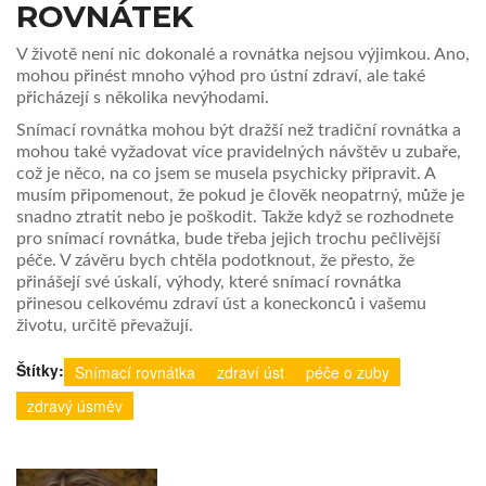
ROVNÁTEK
V životě není nic dokonalé a rovnátka nejsou výjimkou. Ano,
mohou přinést mnoho výhod pro ústní zdraví, ale také
přicházejí s několika nevýhodami.
Snímací rovnátka mohou být dražší než tradiční rovnátka a
mohou také vyžadovat více pravidelných návštěv u zubaře,
což je něco, na co jsem se musela psychicky připravit. A
musím připomenout, že pokud je člověk neopatrný, může je
snadno ztratit nebo je poškodit. Takže když se rozhodnete
pro snímací rovnátka, bude třeba jejich trochu pečlivější
péče. V závěru bych chtěla podotknout, že přesto, že
přinášejí své úskalí, výhody, které snímací rovnátka
přinesou celkovému zdraví úst a koneckonců i vašemu
životu, určitě převažují.
Štítky:
Snímací rovnátka
zdraví úst
péče o zuby
zdravý úsměv