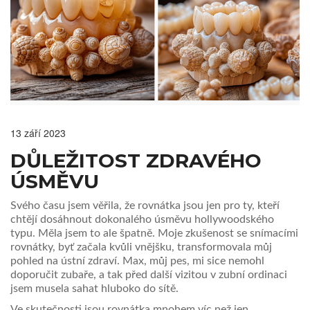
13 září 2023
DŮLEŽITOST ZDRAVÉHO
ÚSMĚVU
Svého času jsem věřila, že rovnátka jsou jen pro ty, kteří
chtějí dosáhnout dokonalého úsměvu hollywoodského
typu. Měla jsem to ale špatně. Moje zkušenost se snímacími
rovnátky, byť začala kvůli vnějšku, transformovala můj
pohled na ústní zdraví. Max, můj pes, mi sice nemohl
doporučit zubaře, a tak před další vizitou v zubní ordinaci
jsem musela sahat hluboko do sítě.
Ve skutečnosti jsou rovnátka mnohem víc než jen