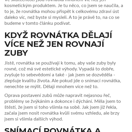
kosmetickým produktem. Je tu něco, co jsem se naučila, a
to je, že rovnátka mohou přispět k celkovému zdraví úst
daleko víc, než byste si mysleli. A to je právě to, na co se
budeme v tomto článku podívat.
KDYŽ ROVNÁTKA DĚLAJÍ
VÍCE NEŽ JEN ROVNAJÍ
ZUBY
Jistě, rovnátka se používají k tomu, aby vaše zuby byly
rovné, což má své estetické výhody. Vypadá to dobře,
zvyšuje to sebevědomí a také - jak jsem se dozvěděla -
zlepšuje kvalitu života. Ale pokud jde o snímací rovnátka,
nenechte se mýlit. Dělají mnohem více než to.
Oprava postavení zubů může napravit nejasnou řeč,
problémy se žvýkáním a dokonce i dýchání. Měla jsem to
štěstí, že jsem si toho všimla na sobě. Jak jsem již řekla,
začala jsem nosit rovnátka kvůli svému vzhledu, ale brzy
jsem si všimla dalších výhod.
SNÍMACÍ ROVNÁTKA A