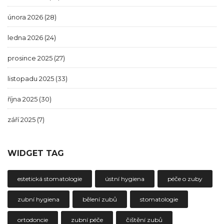
února 2026
(28)
ledna 2026
(24)
prosince 2025
(27)
listopadu 2025
(33)
října 2025
(30)
září 2025
(7)
WIDGET TAG
estetická stomatologie
ústní hygiena
péče o zuby
zubní hygiena
bělení zubů
stomatologie
ortodoncie
zubní péče
čištění zubů