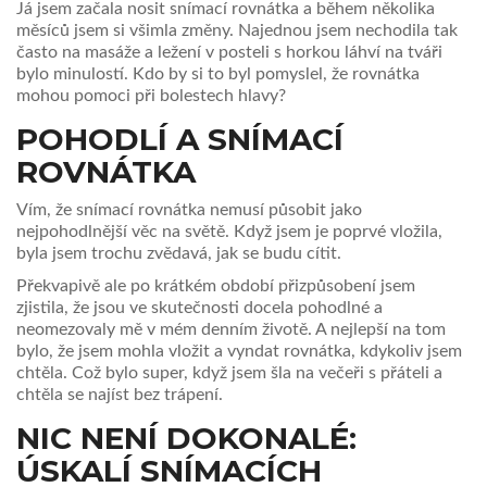
Já jsem začala nosit snímací rovnátka a během několika
měsíců jsem si všimla změny. Najednou jsem nechodila tak
často na masáže a ležení v posteli s horkou láhví na tváři
bylo minulostí. Kdo by si to byl pomyslel, že rovnátka
mohou pomoci při bolestech hlavy?
POHODLÍ A SNÍMACÍ
ROVNÁTKA
Vím, že snímací rovnátka nemusí působit jako
nejpohodlnější věc na světě. Když jsem je poprvé vložila,
byla jsem trochu zvědavá, jak se budu cítit.
Překvapivě ale po krátkém období přizpůsobení jsem
zjistila, že jsou ve skutečnosti docela pohodlné a
neomezovaly mě v mém denním životě. A nejlepší na tom
bylo, že jsem mohla vložit a vyndat rovnátka, kdykoliv jsem
chtěla. Což bylo super, když jsem šla na večeři s přáteli a
chtěla se najíst bez trápení.
NIC NENÍ DOKONALÉ:
ÚSKALÍ SNÍMACÍCH