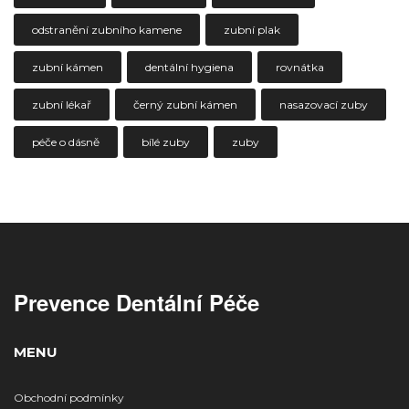
odstranění zubního kamene
zubní plak
zubní kámen
dentální hygiena
rovnátka
zubní lékař
černý zubní kámen
nasazovací zuby
péče o dásně
bílé zuby
zuby
Prevence Dentální Péče
MENU
Obchodní podmínky