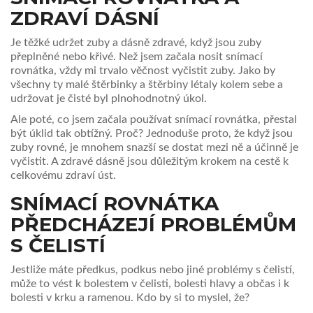
ZDRAVÍ DÁSNÍ
Je těžké udržet zuby a dásně zdravé, když jsou zuby
přeplněné nebo křivé. Než jsem začala nosit snímací
rovnátka, vždy mi trvalo věčnost vyčistit zuby. Jako by
všechny ty malé štěrbinky a štěrbiny létaly kolem sebe a
udržovat je čisté byl plnohodnotný úkol.
Ale poté, co jsem začala používat snímací rovnátka, přestal
být úklid tak obtížný. Proč? Jednoduše proto, že když jsou
zuby rovné, je mnohem snazší se dostat mezi ně a účinně je
vyčistit. A zdravé dásně jsou důležitým krokem na cestě k
celkovému zdraví úst.
SNÍMACÍ ROVNÁTKA
PŘEDCHÁZEJÍ PROBLÉMŮM
S ČELISTÍ
Jestliže máte předkus, podkus nebo jiné problémy s čelistí,
může to vést k bolestem v čelisti, bolesti hlavy a občas i k
bolesti v krku a ramenou. Kdo by si to myslel, že?