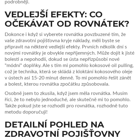
podrobněji.
VEDLEJŠÍ EFEKTY: CO
OČEKÁVAT OD ROVNÁTEK?
Dokonce i když si vyberete rovnátka povzbuzené tím, že
vaše zdravotní pojišťovna kryje náklady, měli byste se
připravit na některé vedlejší efekty. Prvních několik dní s
novými rovnátky je obvykle nepříjemných. Může dojít k jisté
bolesti a nepohodlí, dokud se ústa nepřizpůsobí nové
"módní" doplňky. Ale s tím mi pomohlo kokosové oil pulling,
což je technika, která se skládá z kloktání kokosového oleje
v ústech asi 15-20 minut denně. To mi pomohlo řešit zánět
a bolest, kterou rovnátka zpočátku způsobovala.
Osobně jsem to zkusila, když jsem měla rovnátka. Musím
říci, že to nebylo jednoduché, ale skutečně mi to pomohlo.
Takže pokud jste se rozhodli pro rovnátka, rozhodně tuto
metodu doporučuji!
DETAILNÍ POHLED NA
ZDRAVOTNÍ POJIŠŤOVNY