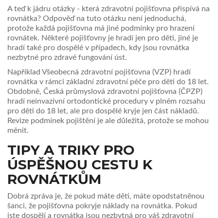
A teď k jádru otázky - která zdravotní pojišťovna přispívá na
rovnátka? Odpověď na tuto otázku není jednoduchá,
protože každá pojišťovna má jiné podmínky pro hrazení
rovnátek. Některé pojišťovny je hradí jen pro děti, jiné je
hradí také pro dospělé v případech, kdy jsou rovnátka
nezbytné pro zdravé fungování úst.
Například Všeobecná zdravotní pojišťovna (VZP) hradí
rovnátka v rámci základní zdravotní péče pro děti do 18 let.
Obdobně, Česká průmyslová zdravotní pojišťovna (ČPZP)
hradí neinvazivní ortodontické procedury v plném rozsahu
pro děti do 18 let, ale pro dospělé kryje jen část nákladů.
Revize podmínek pojištění je ale důležitá, protože se mohou
měnit.
TIPY A TRIKY PRO
ÚSPĚŠNOU CESTU K
ROVNÁTKŮM
Dobrá zpráva je, že pokud máte děti, máte opodstatněnou
šanci, že pojišťovna pokryje náklady na rovnátka. Pokud
jste dospělí a rovnátka jsou nezbytná pro váš zdravotní