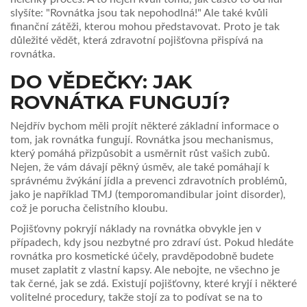
slyšíte: "Rovnátka jsou tak nepohodlná!" Ale také kvůli
finanční zátěži, kterou mohou představovat. Proto je tak
důležité vědět, která zdravotní pojišťovna přispívá na
rovnátka.
DO VĚDEČKY: JAK
ROVNÁTKA FUNGUJÍ?
Nejdřív bychom měli projít některé základní informace o
tom, jak rovnátka fungují. Rovnátka jsou mechanismus,
který pomáhá přizpůsobit a usměrnit růst vašich zubů.
Nejen, že vám dávají pěkný úsměv, ale také pomáhají k
správnému žvýkání jídla a prevenci zdravotních problémů,
jako je například TMJ (temporomandibular joint disorder),
což je porucha čelistního kloubu.
Pojišťovny pokryjí náklady na rovnátka obvykle jen v
případech, kdy jsou nezbytné pro zdraví úst. Pokud hledáte
rovnátka pro kosmetické účely, pravděpodobně budete
muset zaplatit z vlastní kapsy. Ale nebojte, ne všechno je
tak černé, jak se zdá. Existují pojišťovny, které kryjí i některé
volitelné procedury, takže stojí za to podívat se na to