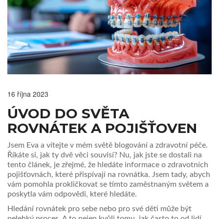
16 října 2023
ÚVOD DO SVĚTA
ROVNÁTEK A POJIŠŤOVEN
Jsem Eva a vítejte v mém světě blogování a zdravotní péče.
Říkáte si, jak ty dvě věci souvisí? Nu, jak jste se dostali na
tento článek, je zřejmé, že hledáte informace o zdravotních
pojišťovnách, které přispívají na rovnátka. Jsem tady, abych
vám pomohla prokličkovat se tímto zaměstnaným světem a
poskytla vám odpovědi, které hledáte.
Hledání rovnátek pro sebe nebo pro své děti může být
nelehký proces. A to nejen kvůli tomu, jak často to od lidí