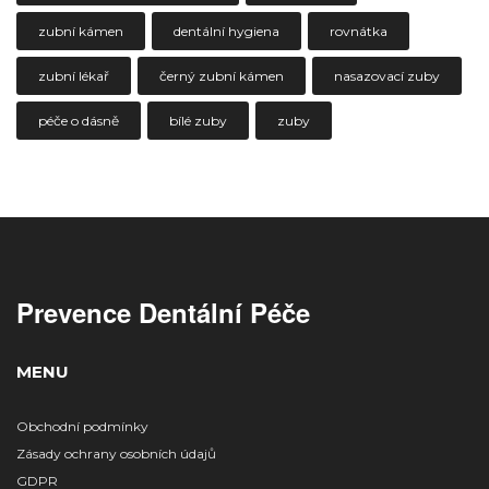
zubní kámen
dentální hygiena
rovnátka
zubní lékař
černý zubní kámen
nasazovací zuby
péče o dásně
bílé zuby
zuby
Prevence Dentální Péče
MENU
Obchodní podmínky
Zásady ochrany osobních údajů
GDPR