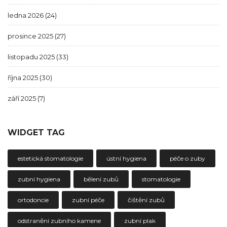
ledna 2026
(24)
prosince 2025
(27)
listopadu 2025
(33)
října 2025
(30)
září 2025
(7)
WIDGET TAG
estetická stomatologie
ústní hygiena
péče o zuby
zubní hygiena
bělení zubů
stomatologie
ortodoncie
zubní péče
čištění zubů
odstranění zubního kamene
zubní plak