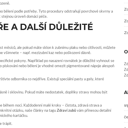
rozeně.
Zd
ebo bělení podle potřeby. Tyto procedury odstraňují povrchové skvrny a
t stejnou úroveň domácí péče.
Zd
E A DALŠÍ DŮLEŽITÉ
Zd
šest měsíců, ale pokud máte sklon k zubnímu plaku nebo citlivosti, můžete
O
i ne všimnete – např. mezizubní kaz nebo poškození dásně.
ecifické pokyny. Například po nasazení rovnátek je důležité vyhnout se
Zd
 po pískování nebo bělení je vhodné omezit pigmentované nápoje alespoň
Zd
Zd
tivte odborníka co nejdříve. Existují speciální pasty a gely, které
A
ásně i sklovinu. Pokud máte nedostatek, doplňky stravy mohou být
s
ne během noci. Každodenní malé kroky – čistota, zdravá strava a
onkrétní otázku, naše články na tagu
Zdraví zubů
vám přinesou detailní
onického kartáčku.
č
 trápit.