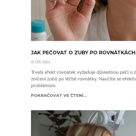
JAK PEČOVAT O ZUBY PO ROVNÁTKÁCH:
12 ČEC 2024
Trvalý efekt rovnatek vyžaduje důslednou péči o zu
zničení zubů po léčbě rovnátky. Naučíte se efektiv
problémům.
POKRAČOVAT VE ČTENÍ...