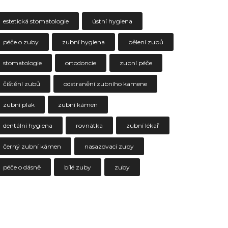
estetická stomatologie
ústní hygiena
péče o zuby
zubní hygiena
bělení zubů
stomatologie
ortodoncie
zubní péče
čištění zubů
odstranění zubního kamene
zubní plak
zubní kámen
dentální hygiena
rovnátka
zubní lékař
černý zubní kámen
nasazovací zuby
péče o dásně
bílé zuby
zuby