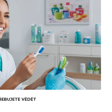
TŘEBUJETE VĚDĚT