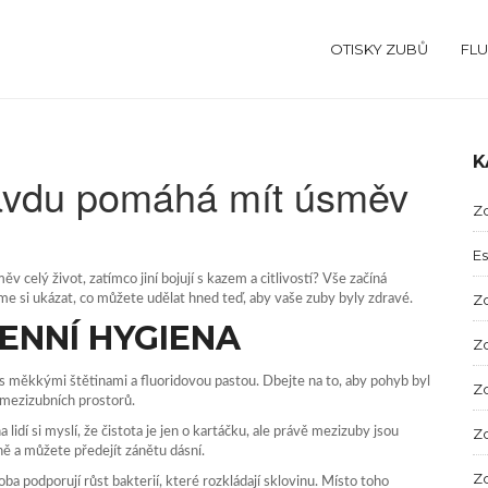
OTISKY ZUBŮ
FLU
K
ravdu pomáhá mít úsměv
Zd
Es
v celý život, zatímco jiní bojují s kazem a citlivostí? Vše začíná
Zd
e si ukázat, co můžete udělat hned teď, aby vaše zuby byly zdravé.
ENNÍ HYGIENA
Zd
 s měkkými štětinami a fluoridovou pastou. Dbejte na to, aby pohyb byl
Zd
z mezizubních prostorů.
idí si myslí, že čistota je jen o kartáčku, ale právě mezizuby jsou
Zd
ně a můžete předejít zánětu dásní.
Zd
oba podporují růst bakterií, které rozkládají sklovinu. Místo toho