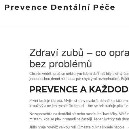
Prevence Dentální Péče
Zdraví zubů – co op
bez problémů
Chcete vědět, proč se některým lidem daří mít bílý a silný úsmě
jednoduchou denní rutinou a pár chytrými rozhodnutími. Pojďm
PREVENCE A KAŽDOD
První krok je čistota. Myjte si zuby dvakrát denně kartáčkem
krouživý a ne jen rychlé škrábnutí – tím se odstraňuje plak i 
Nezapomeňte na dentální nit nebo mezizubní kartáčky. Většina l
místem, kde se plak hromadí nejčastěji. Jeden krátký tah den
Jídlo hraje rovněž velkou roli. Omezte cukr a kyselé nápoje – 