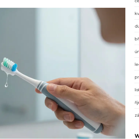
č
k
d
b
ú
l
p
li
ří
zá
W