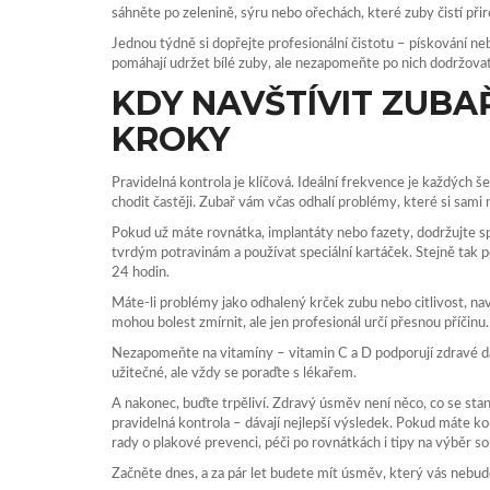
sáhněte po zelenině, sýru nebo ořechách, které zuby čistí při
Jednou týdně si dopřejte profesionální čistotu – pískování n
pomáhají udržet bílé zuby, ale nezapomeňte po nich dodržova
KDY NAVŠTÍVIT ZUBAŘ
KROKY
Pravidelná kontrola je klíčová. Ideální frekvence je každých 
chodit častěji. Zubař vám včas odhalí problémy, které si sam
Pokud už máte rovnátka, implantáty nebo fazety, dodržujte sp
tvrdým potravinám a používat speciální kartáček. Stejně tak
24 hodin.
Máte-li problémy jako odhalený krček zubu nebo citlivost, navš
mohou bolest zmírnit, ale jen profesionál určí přesnou příčinu.
Nezapomeňte na vitamíny – vitamin C a D podporují zdravé d
užitečné, ale vždy se poraďte s lékařem.
A nakonec, buďte trpěliví. Zdravý úsměv není něco, co se sta
pravidelná kontrola – dávají nejlepší výsledek. Pokud máte k
rady o plakové prevenci, péči po rovnátkách i tipy na výběr s
Začněte dnes, a za pár let budete mít úsměv, který vás nebude