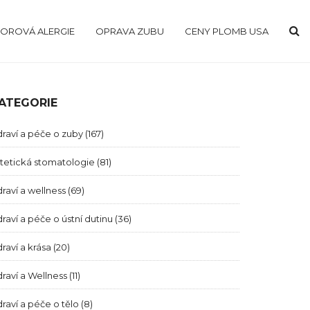
OROVÁ ALERGIE
OPRAVA ZUBU
CENY PLOMB USA
ATEGORIE
raví a péče o zuby
(167)
tetická stomatologie
(81)
raví a wellness
(69)
raví a péče o ústní dutinu
(36)
raví a krása
(20)
raví a Wellness
(11)
raví a péče o tělo
(8)